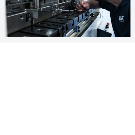
Hanau je od roku 1923 centrálou spoločnosti a
zároveň kľúčovým výrobným závodom. Tu sa
nachádza prevažná časť výskumu a vývoja,
manažmentu výroby, administratívy a produkcie
výrobkov, ktoré sa ďalej spracúvajú po celom svete.
Working in Hanau
Prevádzka v Hornej Strede –