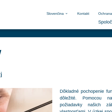
Slovenčina
Kontakt
Ochrana
Spoloč
w
i
Dôkladné pochopenie fun
dôležité. Pomocou na
požiadavky našich zá
vlastnosťami. V úzkej spo