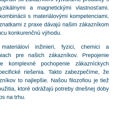
 fyzikálnymi a magnetickými vlastnosťami.
kombinácii s materiálovými kompetenciami,
natkami z praxe dávajú našim zákazníkom
úcu konkurenčnú výhodu.
teriáloví inžinieri, fyzici, chemici a
eniach pre našich zákazníkov. Prepojenie
uje komplexné pochopenie zákazníckych
ecifické riešenia. Takto zabezpečíme, že
íkov to najlepšie. Našou filozofiou je tiež
žitia, ktoré odrážajú potreby dnešnej doby
os na trhu.