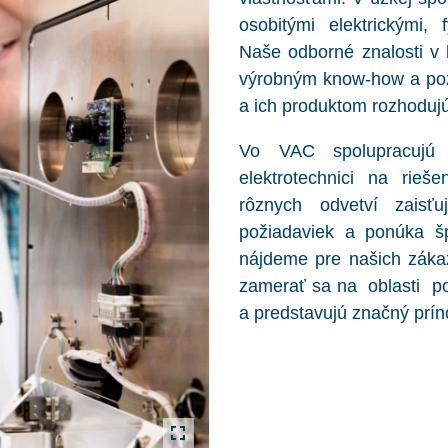
osobitými elektrickými,
Naše odborné znalosti v 
výrobným know-how a poz
a ich produktom rozhoduj
Vo VAC spolupracujú ma
elektrotechnici na rieš
rôznych odvetví zaisť
požiadaviek a ponúka šp
nájdeme pre našich zákazn
zamerať sa na oblasti pou
a predstavujú značný prín